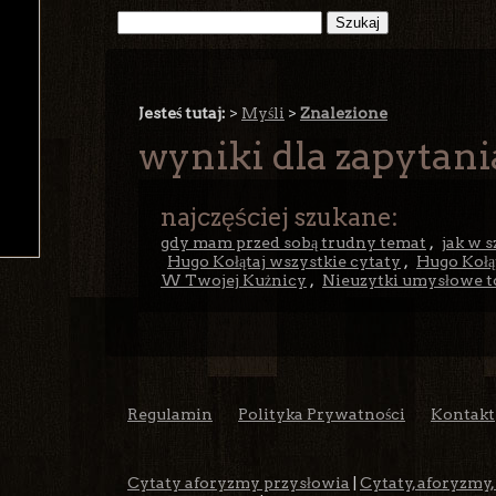
Jesteś tutaj:
>
Myśli
>
Znalezione
wyniki dla zapytani
najczęściej szukane:
gdy mam przed sobą trudny temat
,
jak w 
Hugo Kołątaj wszystkie cytaty
,
Hugo Kołą
W Twojej Kużnicy
,
Nieuzytki umysłowe t
Regulamin
Polityka Prywatności
Kontakt
Cytaty aforyzmy przysłowia
|
Cytaty, aforyzmy,