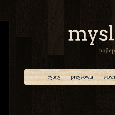
mysl
najlep
cytaty
przysłowia
sławn