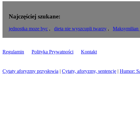
Najczęściej szukane:
jednostka moze byc
,
dieta nie wyszcupli twarzy
,
Maksymilian 
Regulamin
Polityka Prywatności
Kontakt
Cytaty aforyzmy przysłowia
|
Cytaty, aforyzmy, sentencje
|
Humor: S