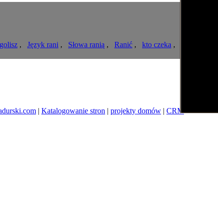
golisz
,
Język rani
,
Słowa ranią
,
Ranić
,
kto czeka
,
mala pozycz
adurski.com
|
Katalogowanie stron
|
projekty domów
|
CRM