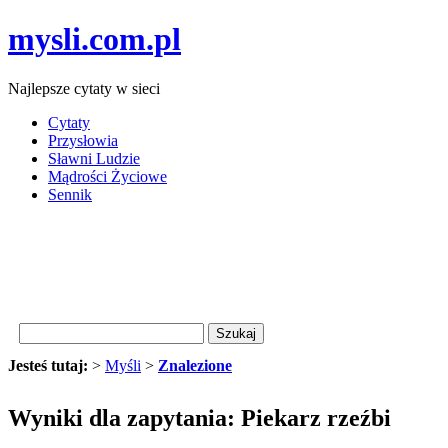
mysli.com.pl
Najlepsze cytaty w sieci
Cytaty
Przysłowia
Sławni Ludzie
Mądrości Życiowe
Sennik
Jesteś tutaj:
>
Myśli
>
Znalezione
Wyniki dla zapytania: Piekarz rzeźbi