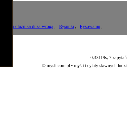
ka cyni dluznika duza wroga
,
Rysunki
,
Rysowaniu
,
0,33119s,
7 zapytań
© mysli.com.pl • myśli i cytaty sławnych ludzi