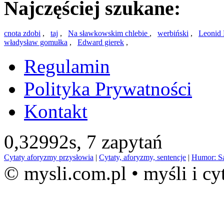
Najczęściej szukane:
cnota zdobi
,
taj
,
Na sławkowskim chlebie
,
werbiński
,
Leonid
władysław gomułka
,
Edward gierek
,
Regulamin
Polityka Prywatności
Kontakt
0,32992s,
7 zapytań
Cytaty aforyzmy przysłowia
|
Cytaty, aforyzmy, sentencje
|
Humor: S
© mysli.com.pl • myśli i cy