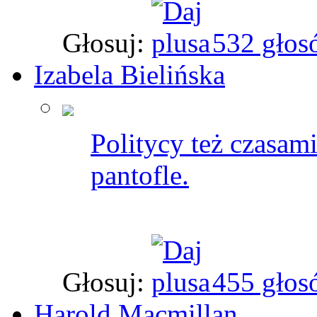
Głosuj:
532 głos
Izabela Bielińska
Politycy też czasami
pantofle.
Głosuj:
455 głos
Harold Macmillan