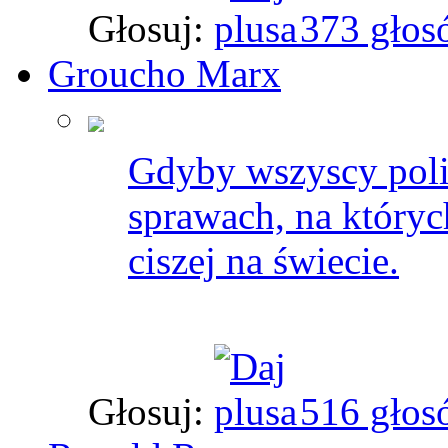
Głosuj:
373 głos
Groucho Marx
Gdyby wszyscy poli
sprawach, na których
ciszej na świecie.
Głosuj:
516 głos