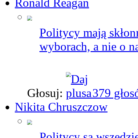
Ronald Reagan
Politycy mają skłon
wyborach, a nie o n
Głosuj:
379 głos
Nikita Chruszczow
Politycy są wszędzi