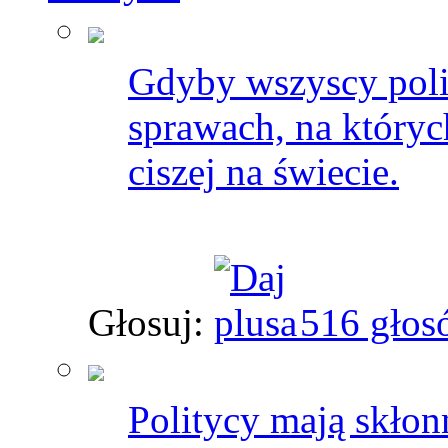
Gdyby wszyscy poli
sprawach, na których
ciszej na świecie.
Głosuj:
516 głos
Politycy mają skłon