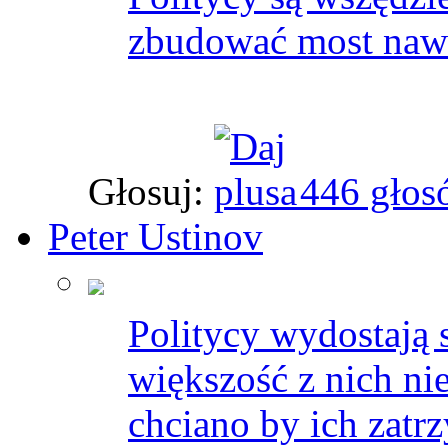
zbudować most nawet
Głosuj:
446 głos
Peter Ustinov
Politycy wydostają s
większość z nich ni
chciano by ich zatrz