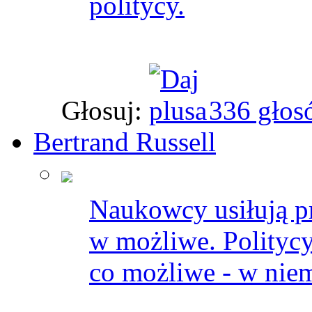
politycy.
Głosuj:
336 głos
Bertrand Russell
Naukowcy usiłują pr
w możliwe. Politycy 
co możliwe - w nie