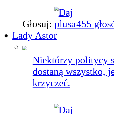
Głosuj:
455 głos
Lady Astor
Niektórzy politycy s
dostaną wszystko, je
krzyczeć.