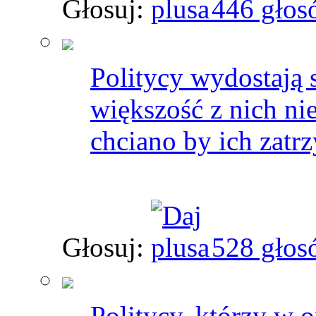
Głosuj:
446 głos
Politycy wydostają s
większość z nich ni
chciano by ich zatrz
Głosuj:
528 głos
Politycy, którzy w 