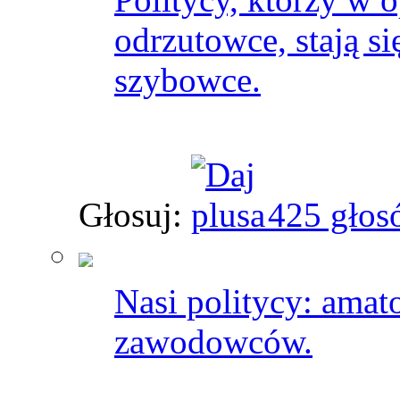
odrzutowce, stają si
szybowce.
Głosuj:
425 głos
Nasi politycy: amat
zawodowców.