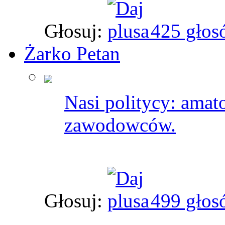
Głosuj:
425 głos
Żarko Petan
Nasi politycy: amat
zawodowców.
Głosuj:
499 głos