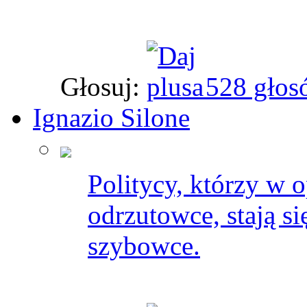
Głosuj:
528 głos
Ignazio Silone
Politycy, którzy w 
odrzutowce, stają si
szybowce.