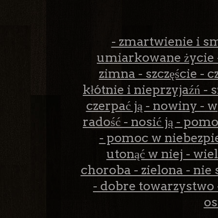
- zmartwienie i sm
umiarkowane życie - 
zimna - szczęście - cz
kłótnie i nieprzyjaźń -
czerpać ją - nowiny - 
radość - nosić ją - pom
- pomoc w niebezpiec
utonąć w niej - wie
choroba - zielona - nie
- dobre towarzystwo -
os