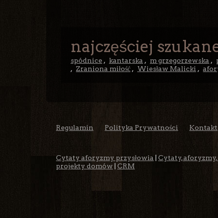
najczęściej szukane
spódnice
,
kantarska
,
m grzegorzewska
,
,
Zraniona miłość
,
Wiesław Malicki
,
afo
Regulamin
Polityka Prywatności
Kontakt
Cytaty aforyzmy przysłowia
|
Cytaty, aforyzmy,
projekty domów
|
CRM