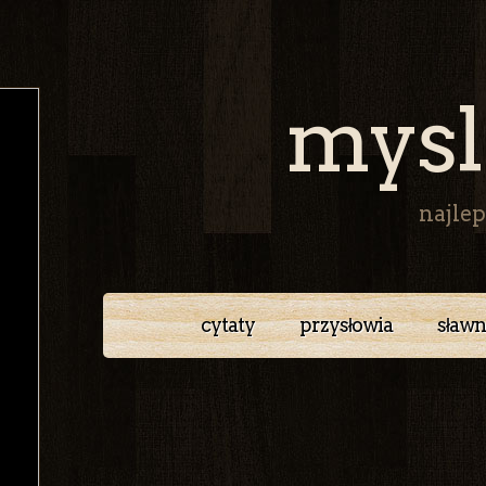
mysl
najlep
cytaty
przysłowia
sławn