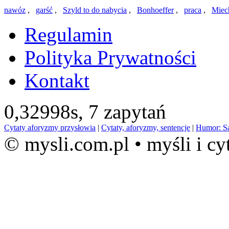
nawóz
,
garść
,
Szyld to do nabycia
,
Bonhoeffer
,
praca
,
Miec
Regulamin
Polityka Prywatności
Kontakt
0,32998s,
7 zapytań
Cytaty aforyzmy przysłowia
|
Cytaty, aforyzmy, sentencje
|
Humor: S
© mysli.com.pl • myśli i cy