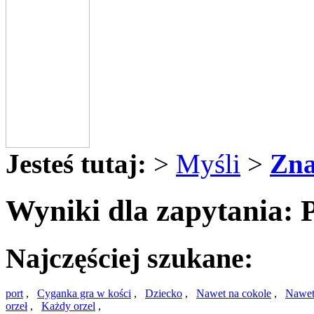
Jesteś tutaj:
>
Myśli
>
Zna
Wyniki dla zapytania: 
Najczęściej szukane:
port
,
Cyganka gra w kości
,
Dziecko
,
Nawet na cokole
,
Nawet
orzeł
,
Każdy orzel
,