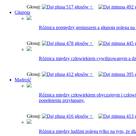
Głosuj:
517 głosów ↑
492 
Głupota
Różnica pomiędzy geniuszem a głupotą polega na 
Głosuj:
478 głosów ↑
445 
Różnica między człowiekiem cywilizowanym a dzik
Głosuj:
412 głosów ↑
395 
Mądrość
Różnica między człowiekiem obyczajnym i człowiek
popełnieniu przyłapany.
Głosuj:
416 głosów ↑
413 
Różnica między ludźmi polega tylko na tym, że dla