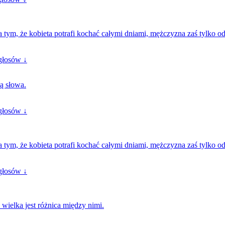
ym, że kobieta potrafi kochać całymi dniami, mężczyzna zaś tylko od
głosów ↓
ią słowa.
głosów ↓
ym, że kobieta potrafi kochać całymi dniami, mężczyzna zaś tylko od
głosów ↓
 wielka jest różnica między nimi.