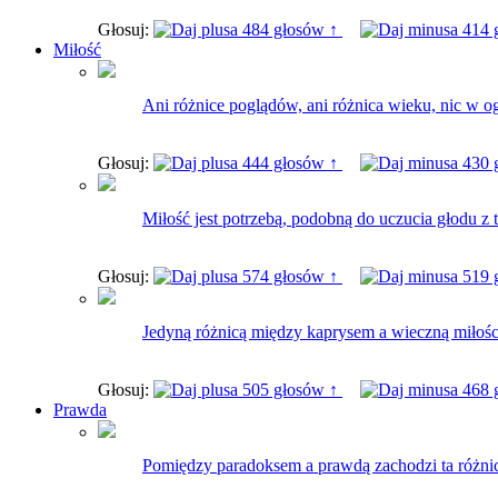
Głosuj:
484 głosów ↑
414 
Miłość
Ani różnice poglądów, ani różnica wieku, nic w o
Głosuj:
444 głosów ↑
430 
Miłość jest potrzebą, podobną do uczucia głodu z tą 
Głosuj:
574 głosów ↑
519 
Jedyną różnicą między kaprysem a wieczną miłością 
Głosuj:
505 głosów ↑
468 
Prawda
Pomiędzy paradoksem a prawdą zachodzi ta różnica,