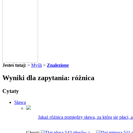
Jesteś tutaj:
>
Myśli
>
Znalezione
Wyniki dla zapytania: różnica
Cytaty
Sława
Jakaż różnica pomiędzy sławą, za którą się płaci, a 
Głosuj:
542 głosów ↑
511 