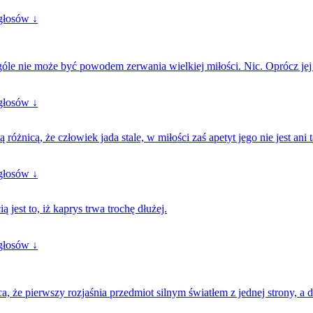
głosów ↓
góle nie może być powodem zerwania wielkiej miłości. Nic. Oprócz jej
głosów ↓
różnicą, że człowiek jada stale, w miłości zaś apetyt jego nie jest ani t
głosów ↓
jest to, iż kaprys trwa trochę dłużej.
głosów ↓
 że pierwszy rozjaśnia przedmiot silnym światłem z jednej strony, a 