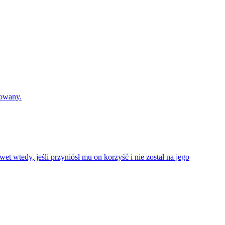
lowany.
 wtedy, jeśli przyniósł mu on korzyść i nie został na jego