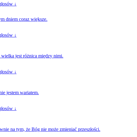
głosów ↓
żdym dniem coraz większe.
głosów ↓
 wielka jest różnica między nimi.
głosów ↓
nie jestem wariatem.
głosów ↓
wnie na tym, że Bóg nie może zmieniać przeszłości.