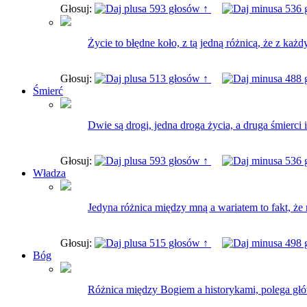
Głosuj:
593 głosów ↑
536 
Życie to błędne koło, z tą jedną różnicą, że z ka
Głosuj:
513 głosów ↑
488 
Śmierć
Dwie są drogi, jedna droga życia, a druga śmierci i
Głosuj:
593 głosów ↑
536 
Władza
Jedyna różnica między mną a wariatem to fakt, że 
Głosuj:
515 głosów ↑
498 
Bóg
Różnica między Bogiem a historykami, polega głó