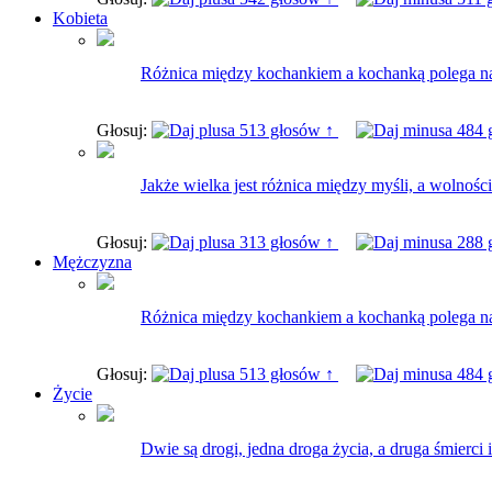
Kobieta
Różnica między kochankiem a kochanką polega na t
Głosuj:
513 głosów ↑
484 
Jakże wielka jest różnica między myśli, a wolnośc
Głosuj:
313 głosów ↑
288 
Mężczyzna
Różnica między kochankiem a kochanką polega na t
Głosuj:
513 głosów ↑
484 
Życie
Dwie są drogi, jedna droga życia, a druga śmierci i