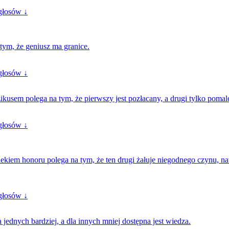
głosów ↓
tym, że geniusz ma granice.
głosów ↓
usem polega na tym, że pierwszy jest pozłacany, a drugi tylko poma
głosów ↓
iem honoru polega na tym, że ten drugi żałuje niegodnego czynu, nawet
głosów ↓
 jednych bardziej, a dla innych mniej dostępna jest wiedza.