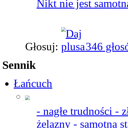
Nikt nie jest samot
Głosuj:
346 głos
Sennik
Łańcuch
- nagłe trudności - z
żelazny - samotna st