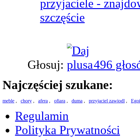
przyjaciele - znajdo
szczęście
Głosuj:
496 głos
Najczęściej szukane:
meble
,
chory
,
afera
,
ofiara
,
duma
,
przyjaciel zawiodl
,
Egoi
Regulamin
Polityka Prywatności