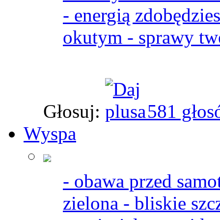
- energią zdobędzie
okutym - sprawy twe
Głosuj:
581 głos
Wyspa
- obawa przed samot
zielona - bliskie sz