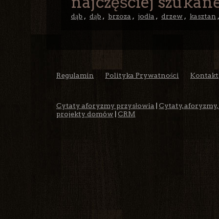
najczęściej szukane
dąb
,
dąb
,
brzoza
,
jodła
,
drzew
,
kasztan
Regulamin
Polityka Prywatności
Kontakt
Cytaty aforyzmy przysłowia
|
Cytaty, aforyzmy,
projekty domów
|
CRM