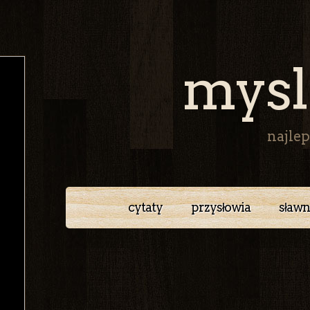
mysl
najlep
cytaty
przysłowia
sławn