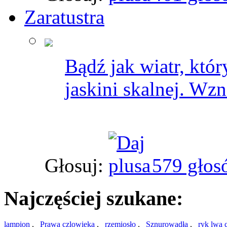
Zaratustra
Bądź jak wiatr, któr
jaskini skalnej. Wzn
Głosuj:
579 głos
Najczęściej szukane:
lampion
,
Prawa czlowieka
,
rzemiosło
,
Sznurowadła
,
ryk lwa 