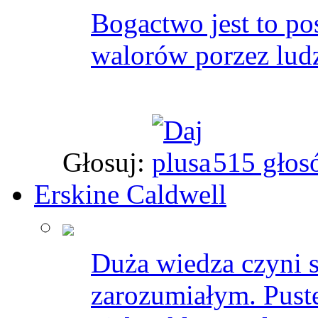
Bogactwo jest to p
walorów porzez ludz
Głosuj:
515 głos
Erskine Caldwell
Duża wiedza czyni
zarozumiałym. Pust