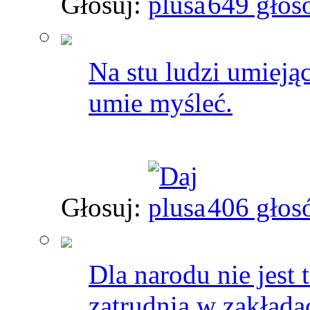
Głosuj:
649 głos
Na stu ludzi umieją
umie myśleć.
Głosuj:
406 głos
Dla narodu nie jest 
zatrudnia w zakłada