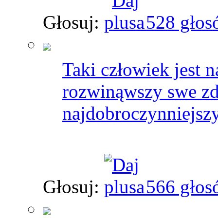
Głosuj:
528 głos
Taki człowiek jest n
rozwinąwszy swe zd
najdobroczynniejszy
Głosuj:
566 głos