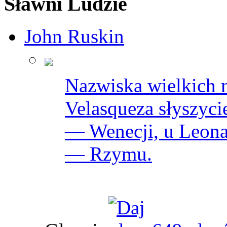
Sławni Ludzie
John Ruskin
Nazwiska wielkich 
Velasqueza słyszyci
— Wenecji, u Leona
— Rzymu.