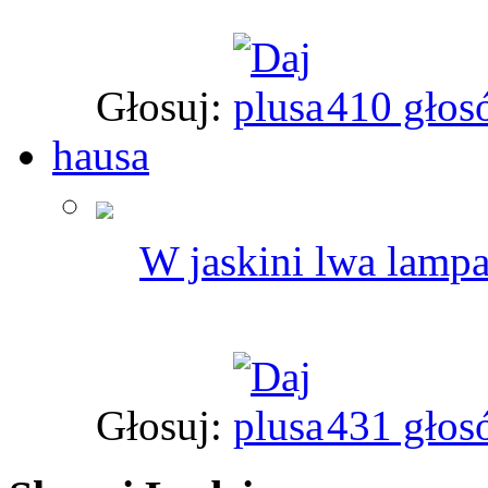
Głosuj:
410 głos
hausa
W jaskini lwa lampar
Głosuj:
431 głos