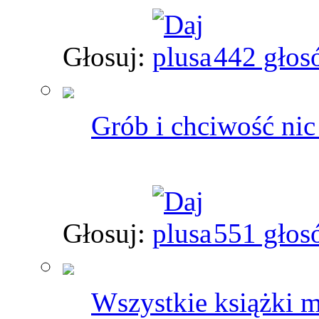
Głosuj:
442 głos
Grób i chciwość nic 
Głosuj:
551 głos
Wszystkie książki m