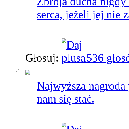
Zbroja ducha nigdy 
serca, jeżeli jej nie
Głosuj:
536 głos
Najwyższa nagroda 
nam się stać.