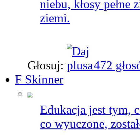
niebu, kłosy pełne z
ziemi.
Głosuj:
472 głos
F Skinner
Edukacja jest tym, 
co wyuczone, został