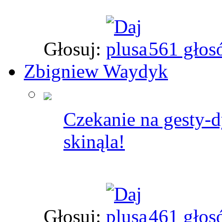
Głosuj:
561 głos
Zbigniew Waydyk
Czekanie na gesty-d
skinąla!
Głosuj:
461 głos