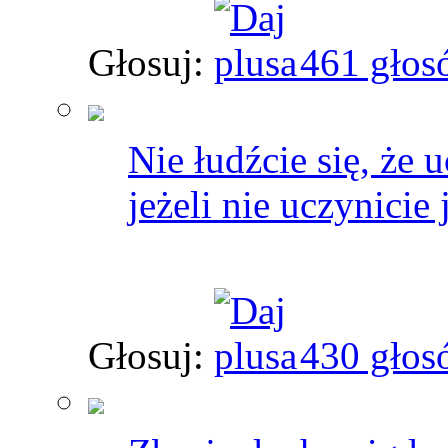
Głosuj:
461 głos
Nie łudźcie się, że
jeżeli nie uczynicie
Głosuj:
430 głos