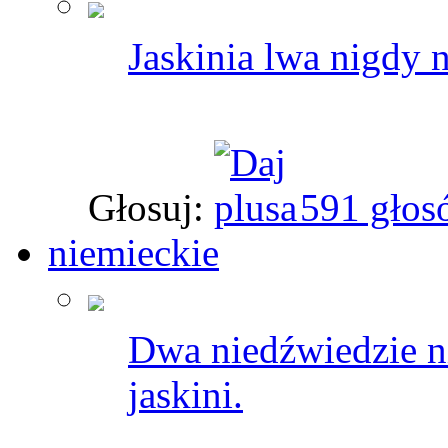
Jaskinia lwa nigdy 
Głosuj:
591 głos
niemieckie
Dwa niedźwiedzie ni
jaskini.