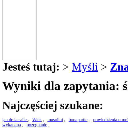
Jesteś tutaj:
>
Myśli
>
Zna
Wyniki dla zapytania: 
Najczęściej szukane:
jan de la salle
,
Wiek
,
musolini
,
bonapartte
,
powiedzienia o m
wykapana
,
pozegnanie
,