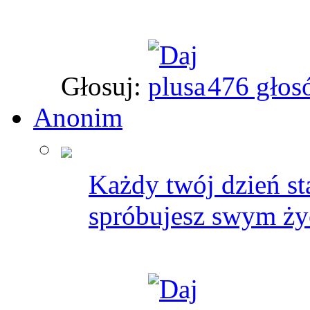
Głosuj:
476 głos
Anonim
Każdy twój dzień sta
spróbujesz swym życ