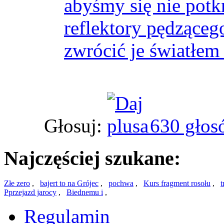
abyśmy się nie potk
reflektory pędząceg
zwrócić je światłem 
Głosuj:
630 głos
Najczęściej szukane:
Złe zero
,
bajert to na Grójec
,
pochwa
,
Kurs fragment rosołu
,
t
Pprzejazd jarocy
,
Biednemu i
,
Regulamin