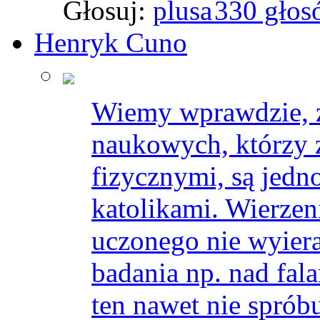
Głosuj:
330 głos
Henryk Cuno
Wiemy wprawdzie, ż
naukowych, którzy z
fizycznymi, są jedn
katolikami. Wierzen
uczonego nie wyier
badania np. nad fal
ten nawet nie spróbu