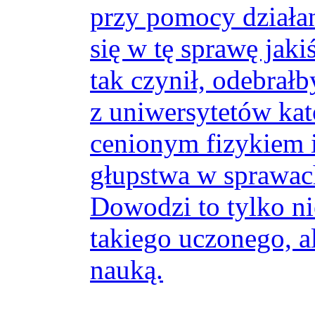
przy pomocy działan
się w tę sprawę jak
tak czynił, odebrał
z uniwersytetów kat
cenionym fizykiem i
głupstwa w sprawach
Dowodzi to tylko n
takiego uczonego, al
nauką.