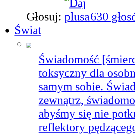
Głosuj:
630 głos
Świat
Świadomość [śmierci
toksyczny dla osobn
samym sobie. Świado
zewnątrz, świadomo
abyśmy się nie potk
reflektory pędząceg