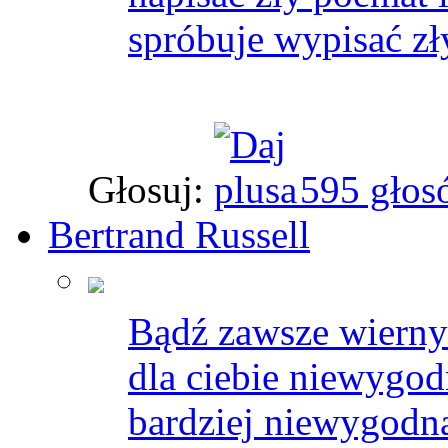
spróbuje wypisać zł
Głosuj:
595 głos
Bertrand Russell
Bądź zawsze wierny 
dla ciebie niewygodn
bardziej niewygodna