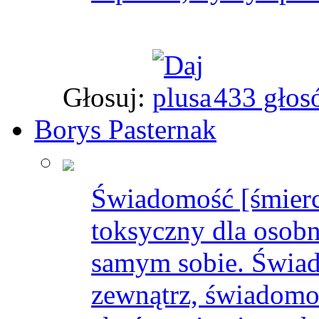
Głosuj:
433 głos
Borys Pasternak
Świadomość [śmierci
toksyczny dla osobn
samym sobie. Świado
zewnątrz, świadomo