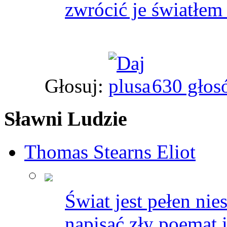
zwrócić je światłem 
Głosuj:
630 głos
Sławni Ludzie
Thomas Stearns Eliot
Świat jest pełen ni
napisać zły poemat i