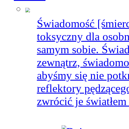
Świadomość [śmierci
toksyczny dla osobn
samym sobie. Świado
zewnątrz, świadomo
abyśmy się nie potk
reflektory pędząceg
zwrócić je światłem 