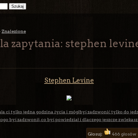
>
Znalezione
la zapytania: stephen levin
Stephen Levine
ła ci tylko jedna godzina życia i mógłbyś zadzwonić tylko do jedn
ogo byś zadzwonił, co byś powiedział i dlaczego jeszcze zwlekasz
Głosuj:
466 głosów 