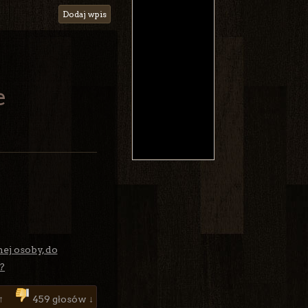
Dodaj wpis
e
ej osoby, do
?
↑
459 głosów ↓