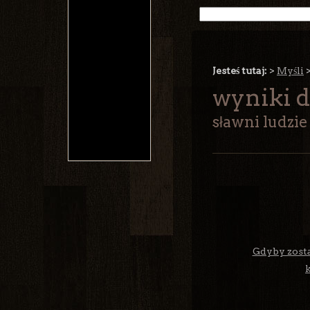
Jesteś tutaj:
>
Myśli
wyniki d
sławni ludzie
Gdyby zosta
k