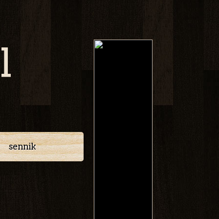
l
sennik