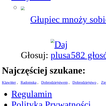
Głupiec mnoży sobie
Głosuj:
582 głos
Najczęściej szukane:
Klawitter
,
Radomska
,
Dobrodziejstwem
,
Dobrodziejstwo
,
Zi
Regulamin
Polityka Prywatności