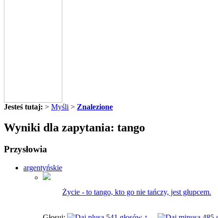
Jesteś tutaj:
>
Myśli
>
Znalezione
Wyniki dla zapytania: tango
Przysłowia
argentyńskie
Życie - to tango, kto go nie tańczy, jest głupcem.
Głosuj:
541 głosów ↑
485 