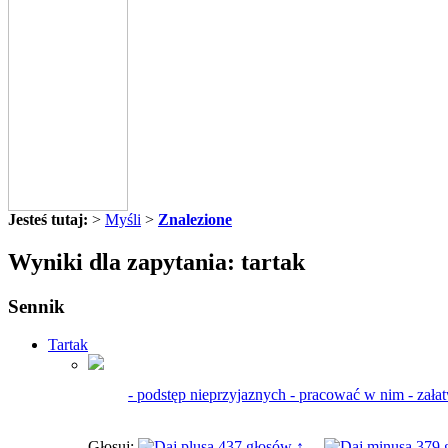
Jesteś tutaj:
>
Myśli
>
Znalezione
Wyniki dla zapytania: tartak
Sennik
Tartak
- podstęp nieprzyjaznych - pracować w nim - zał
Głosuj:
437 głosów ↑
379 