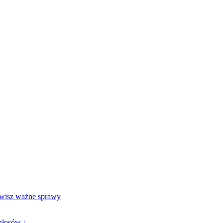
atwisz ważne sprawy
głosów ↓