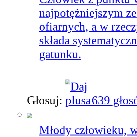
najpotężniejszym ze
ofiarnych, a w rzec
składa systematyczn
gatunku.
Głosuj:
639 głos
Młody człowieku, w