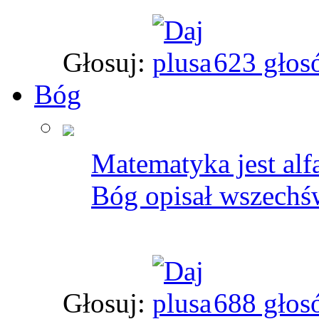
Głosuj:
623 głos
Bóg
Matematyka jest al
Bóg opisał wszechśw
Głosuj:
688 głos