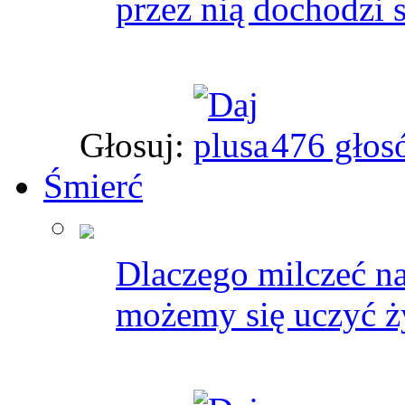
przez nią dochodzi
Głosuj:
476 głos
Śmierć
Dlaczego milczeć na
możemy się uczyć ż