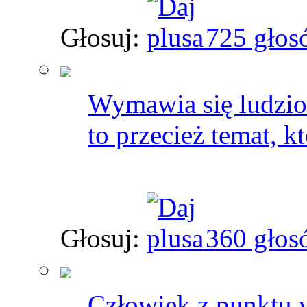
Głosuj:
725 głos
Wymawia się ludzio
to przecież temat, kt
Głosuj:
360 głos
Człowiek z punktu w