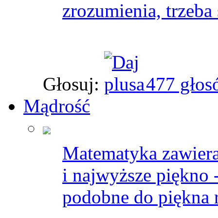
zrozumienia, trzeba
Głosuj:
477 głos
Mądrość
Matematyka zawiera 
i najwyższe piękno 
podobne do piękna 