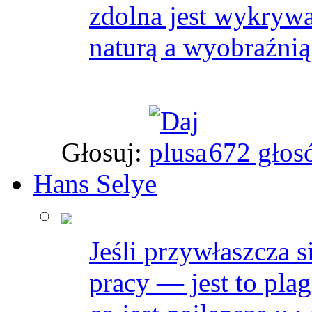
zdolna jest wykrywa
naturą a wyobraźnią
Głosuj:
672 głos
Hans Selye
Jeśli przywłaszcza s
pracy — jest to plagi