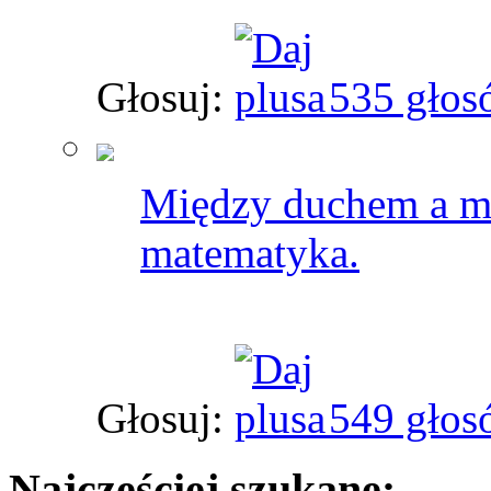
Głosuj:
535 głos
Między duchem a ma
matematyka.
Głosuj:
549 głos
Najczęściej szukane: