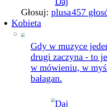
Głosuj:
457 głos
Kobieta
Gdy w muzyce jeden 
drugi zaczyna - to j
w mówieniu, w myśle
bałagan.