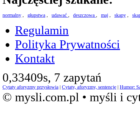
normalny
,
głupstwa
,
udawać
,
deszczowa
,
maj
,
skąpy
,
ską
Regulamin
Polityka Prywatności
Kontakt
0,33409s,
7 zapytań
Cytaty aforyzmy przysłowia
|
Cytaty, aforyzmy, sentencje
|
Humor: S
© mysli.com.pl • myśli i cy