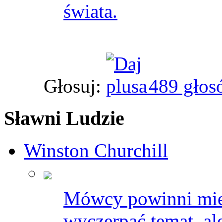
świata.
Głosuj:
489 głos
Sławni Ludzie
Winston Churchill
Mówcy powinni mieć
wyczerpać temat, al