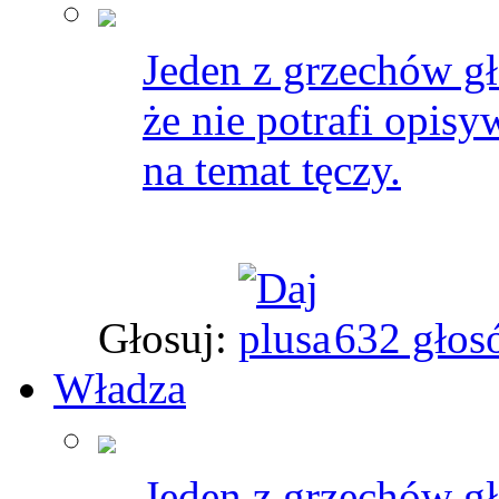
Jeden z grzechów g
że nie potrafi opis
na temat tęczy.
Głosuj:
632 głos
Władza
Jeden z grzechów g