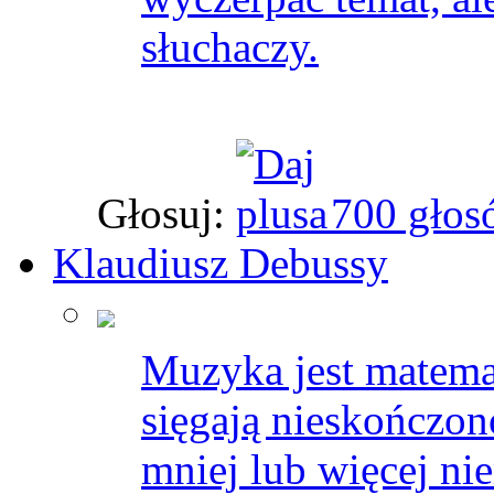
słuchaczy.
Głosuj:
700 głos
Klaudiusz Debussy
Muzyka jest matemat
sięgają nieskończon
mniej lub więcej ni