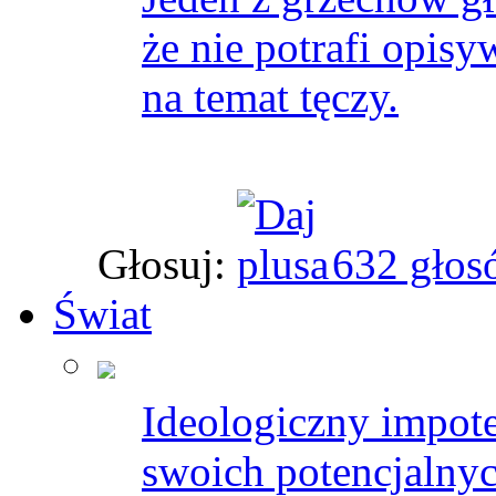
że nie potrafi opis
na temat tęczy.
Głosuj:
632 głos
Świat
Ideologiczny impote
swoich potencjalnyc