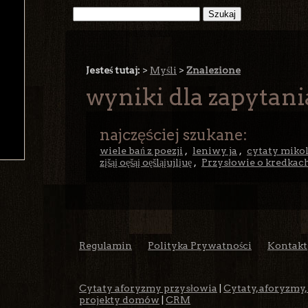
Jesteś tutaj:
>
Myśli
>
Znalezione
wyniki dla zapytani
najczęściej szukane:
wiele bań z poezji
,
leniwy ja
,
cytaty mikol
zįšąį oęšąį oęšląįujlįuę
,
Przysłowie o kredkac
Regulamin
Polityka Prywatności
Kontakt
Cytaty aforyzmy przysłowia
|
Cytaty, aforyzmy,
projekty domów
|
CRM