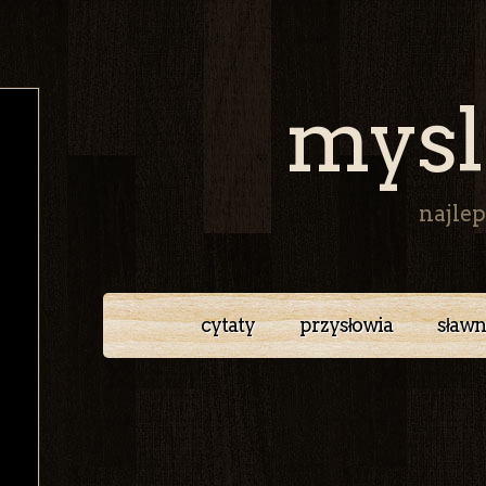
mysl
najlep
cytaty
przysłowia
sławn