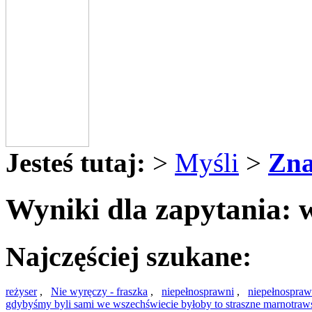
Jesteś tutaj:
>
Myśli
>
Zna
Wyniki dla zapytania: 
Najczęściej szukane:
reżyser
,
Nie wyręczy - fraszka
,
niepełnosprawni
,
niepełnospra
gdybyśmy byli sami we wszechświecie byłoby to straszne marnotra