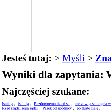
Jesteś tutaj:
>
Myśli
>
Zna
Wyniki dla zapytania: 
Najczęściej szukane:
Isniieja
,
istnieją
,
Bezdomnemu dzień się
,
nie zawija si e ognia w
Rząd rządzi sejm sądzi
,
Pasek od spódnicy
,
po tłuste cielę
,