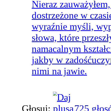
Nieraz zauważyłem, 
dostrzeżone w czasi
wyraźnie myśli, w
słowa, które przesz
namacalnym kształci
jakby w zadośćuczyn
nimi na jawie.
Głosuj:
725 głos