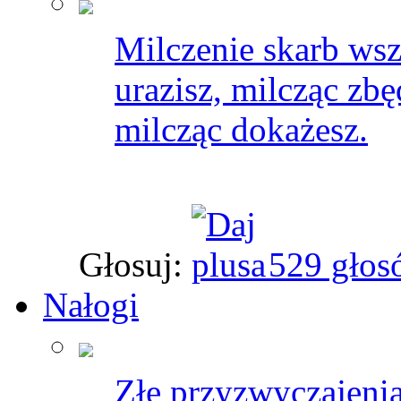
Milczenie skarb wsze
urazisz, milcząc zb
milcząc dokażesz.
Głosuj:
529 głos
Nałogi
Złe przyzwyczajeni