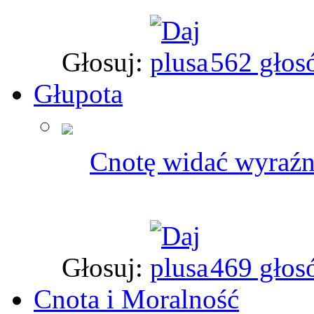
Głosuj:
562 głos
Głupota
Cnotę widać wyraźni
Głosuj:
469 głos
Cnota i Moralność