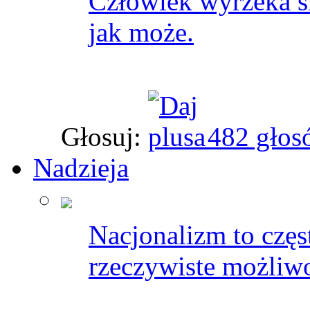
Człowiek wyrzeka s
jak może.
Głosuj:
482 głos
Nadzieja
Nacjonalizm to częs
rzeczywiste możliw