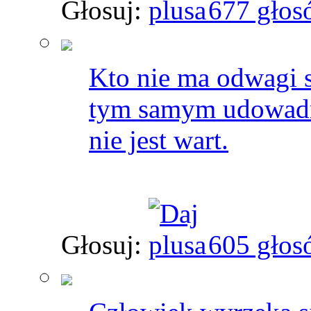
Głosuj:
677 głos
Kto nie ma odwagi st
tym samym udowadni
nie jest wart.
Głosuj:
605 głos