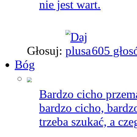
nie jest wart.
Głosuj:
605 głos
Bóg
Bardzo cicho przema
bardzo cicho, bardz
trzeba szukać, a cze