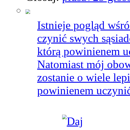
Istnieje pogląd wśr
czynić swych sąsia
którą powinienem uc
Natomiast mój obow
zostanie o wiele lep
powinienem uczynić