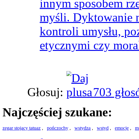
innym sposobem rz
myśli. Dyktowanie 
kontroli umysłu, p
etycznymi czy moral
Głosuj:
703 głos
Najczęściej szukane:
zegar stojacy tatuaz
,
pończochy
,
wstydzą
,
wstyd
,
emocje
,
m