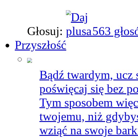
Głosuj:
563 głos
Przyszłość
Bądź twardym, ucz s
poświęcaj się bez p
Tym sposobem więc
twojemu, niż gdybyś
wziąć na swoje bark