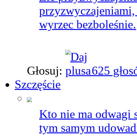
przyzwyczajeniami, k
wyrzec bezboleśnie.
Głosuj:
625 głos
Szczęście
Kto nie ma odwagi st
tym samym udowadni