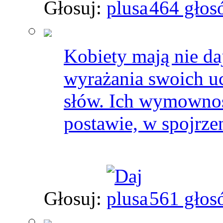
Głosuj:
464 głos
Kobiety mają nie da
wyrażania swoich u
słów. Ich wymownoś
postawie, w spojrze
Głosuj:
561 głos