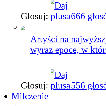
Głosuj:
666 głos
Artyści na najwyższ
wyraz epoce, w które
Głosuj:
556 głos
Milczenie