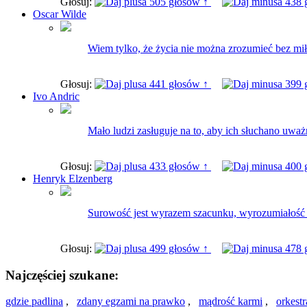
Głosuj:
505 głosów ↑
438 
Oscar Wilde
Wiem tylko, że życia nie można zrozumieć bez mił
Głosuj:
441 głosów ↑
399 
Ivo Andric
Mało ludzi zasługuje na to, aby ich słuchano uwa
Głosuj:
433 głosów ↑
400 
Henryk Elzenberg
Surowość jest wyrazem szacunku, wyrozumiałość 
Głosuj:
499 głosów ↑
478 
Najczęściej szukane:
gdzie padlina
,
zdany egzami na prawko
,
mądrość karmi
,
orkestr