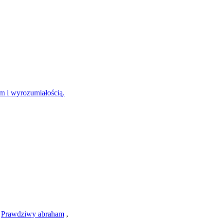
em i wyrozumiałością.
,
Prawdziwy abraham
,