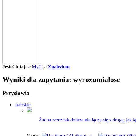
Jesteś tutaj:
>
Myśli
>
Znalezione
Wyniki dla zapytania: wyrozumiałosc
Przysłowia
arabskie
Żadna rzecz tak dobrze nie łączy się z drugą, jak 
Głosuj:
431 głosów ↑
396 