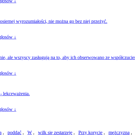
głosów ↓
osiernej wyrozumiałości, nie można go bez niej przeżyć.
głosów ↓
żnie, ale wszyscy zasługują na to, aby ich obserwowano ze współczuci
głosów ↓
- lekceważenia.
głosów ↓
a
,
poddać
,
W
,
wilk się zestarzeje
,
Przy korycie
,
mężczyzna