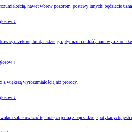
ozumiałością, nawet wbrew pozorom, postawy innych: będziecie uznani 
głosów ↓
rowie, przekorę, bunt, nadzieję, optymizm i radość, nam wyrozumiałość
głosów ↓
dzi z większą wyrozumiałością niż prorocy.
głosów ↓
zwalam sobie uważać tę cnotę za jedną z najrzadziej spotykanych, jeśli 