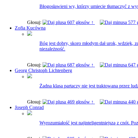
Błogosławieni wy, którzy umiecie tłumaczyć z wyr
Głosuj:
607 głosów ↑
577 
Zofia Kucówna
Bóg jest dobry, skoro młodym dał urok, wdzięk, zd
niezależność.
Głosuj:
687 głosów ↑
647 
Georg Christoph Lichtenberg
Żadna klasa partaczy nie jest traktowana przez lu
Głosuj:
469 głosów ↑
440 
Joseph Conrad
Wyrozumiałość jest najinteligentniejszą z cnót. Po