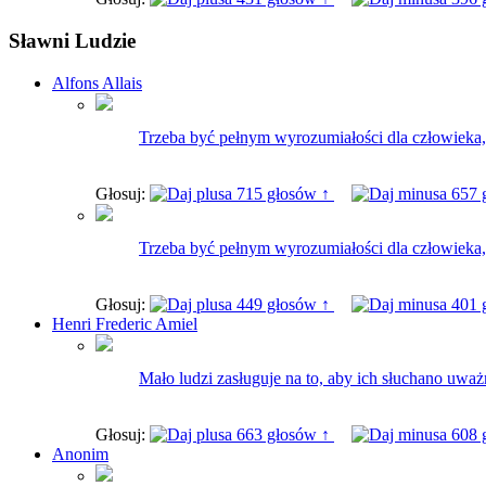
Sławni Ludzie
Alfons Allais
Trzeba być pełnym wyrozumiałości dla człowieka, 
Głosuj:
715 głosów ↑
657 
Trzeba być pełnym wyrozumiałości dla człowieka, 
Głosuj:
449 głosów ↑
401 
Henri Frederic Amiel
Mało ludzi zasługuje na to, aby ich słuchano uwa
Głosuj:
663 głosów ↑
608 
Anonim