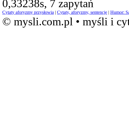
0,33238s,
7 zapytań
Cytaty aforyzmy przysłowia
|
Cytaty, aforyzmy, sentencje
|
Humor: S
© mysli.com.pl • myśli i cy