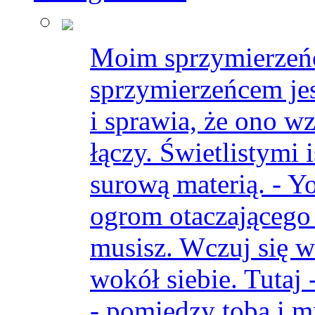
Moim sprzymierzeń
sprzymierzeńcem je
i sprawia, że ono wzr
łączy. Świetlistymi i
surową materią. - Y
ogrom otaczającego 
musisz. Wczuj się 
wokół siebie. Tutaj
- pomiędzy tobą i m