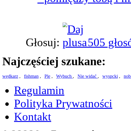
Głosuj:
505 głos
Najczęściej szukane:
wędkarz
,
fishman
,
Ple
,
Wybuch
,
Nie widać
,
wyspcki
,
nobi
Regulamin
Polityka Prywatności
Kontakt