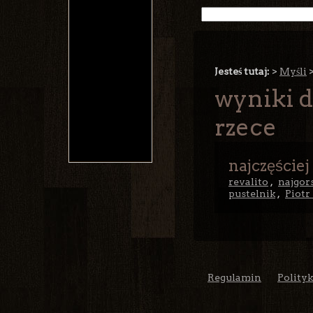
Jesteś tutaj:
>
Myśli
wyniki d
rzece
najczęściej
revalito
,
najgors
pustelnik
,
Piotr
Regulamin
Polity