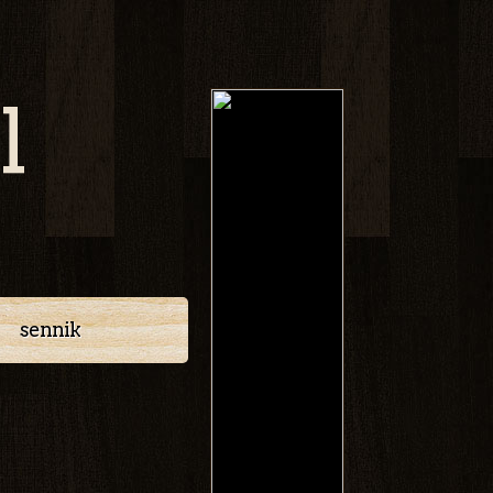
l
sennik