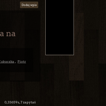
Dodaj wpis
la na
Kukuczka
,
Piotr
0,33659s,
7 zapytań