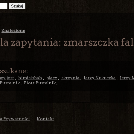
>
Znalezione
la zapytania: zmarszczka fa
 szukane:
zy jest
,
himislsbah
,
płacz
,
skrzynia
,
Jerzy Kukuczka
,
Jerzy 
 Pustelnik
,
Piotr Pustelnik
,
ka Prywatności
Kontakt