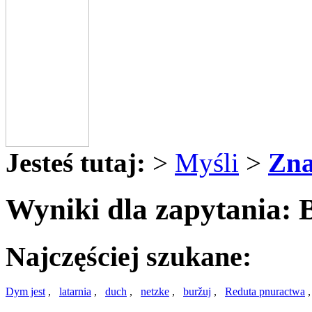
Jesteś tutaj:
>
Myśli
>
Zna
Wyniki dla zapytania: 
Najczęściej szukane:
Dym jest
,
latarnia
,
duch
,
netzke
,
buržuj
,
Reduta pnuractwa