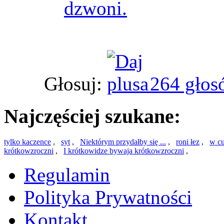
dzwoni.
Głosuj:
264 głos
Najczęściej szukane:
tylko kaczence
,
syt
,
Niektórym przydałby się ...
,
roni łez
,
w cu
krótkowzroczni
,
I krótkowidze bywaja krótkowzroczni
,
Regulamin
Polityka Prywatności
Kontakt