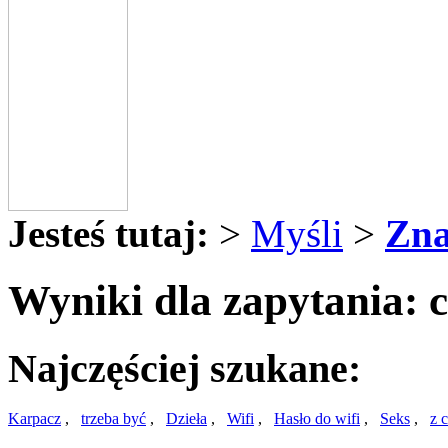
Jesteś tutaj:
>
Myśli
>
Zna
Wyniki dla zapytania: c
Najczęściej szukane:
Karpacz
,
trzeba być
,
Dzieła
,
Wifi
,
Hasło do wifi
,
Seks
,
z 