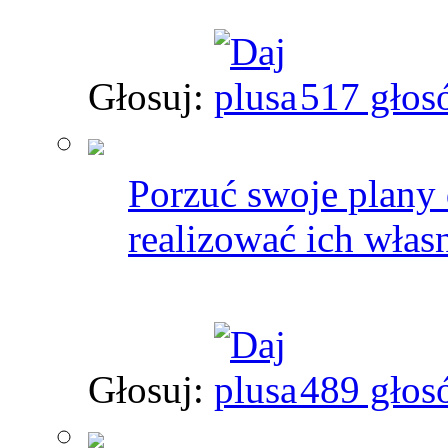
Głosuj:
517 głos
Porzuć swoje plany 
realizować ich włas
Głosuj:
489 głos