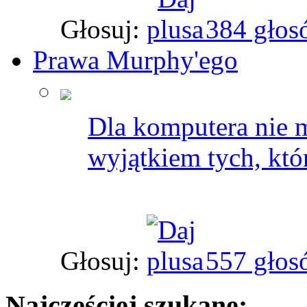
Głosuj:
384 głos
Prawa Murphy'ego
Dla komputera nie 
wyjątkiem tych, kt
Głosuj:
557 głos
Najczęściej szukane: