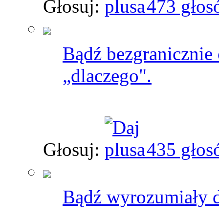
Głosuj:
473 głos
Bądź bezgranicznie 
„dlaczego".
Głosuj:
435 głos
Bądź wyrozumiały dl