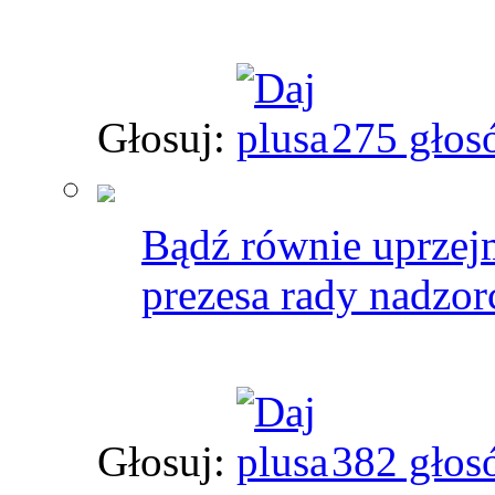
Głosuj:
275 głos
Bądź równie uprzej
prezesa rady nadzor
Głosuj:
382 głos