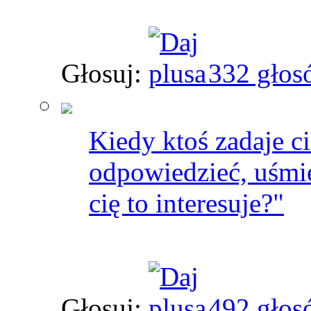
Głosuj:
332 głos
Kiedy ktoś zadaje ci
odpowiedzieć, uśmie
cię to interesuje?"
Głosuj:
492 głos