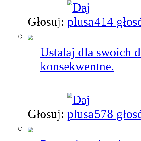
Głosuj:
414 głos
Ustalaj dla swoich d
konsekwentne.
Głosuj:
578 głos