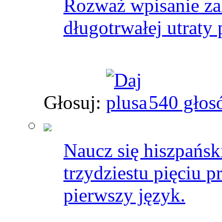
Rozważ wpisanie za
długotrwałej utraty
Głosuj:
540 głos
Naucz się hiszpański
trzydziestu pięciu 
pierwszy język.