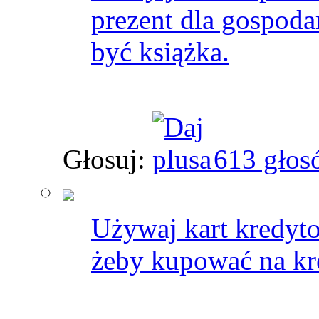
prezent dla gospoda
być książka.
Głosuj:
613 głos
Używaj kart kredyt
żeby kupować na kr