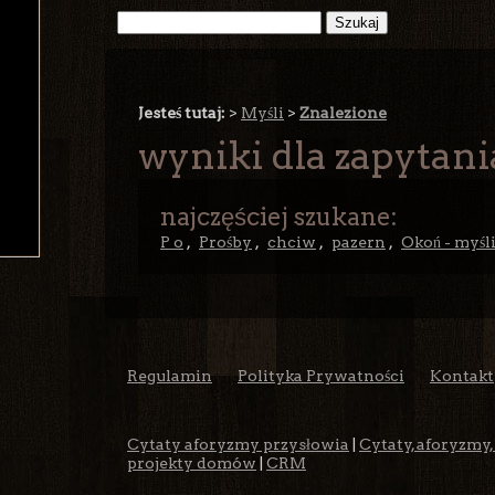
Jesteś tutaj:
>
Myśli
>
Znalezione
wyniki dla zapytani
najczęściej szukane:
P o
,
Prośby
,
chciw
,
pazern
,
Okoń - myśl
Regulamin
Polityka Prywatności
Kontakt
Cytaty aforyzmy przysłowia
|
Cytaty, aforyzmy,
projekty domów
|
CRM