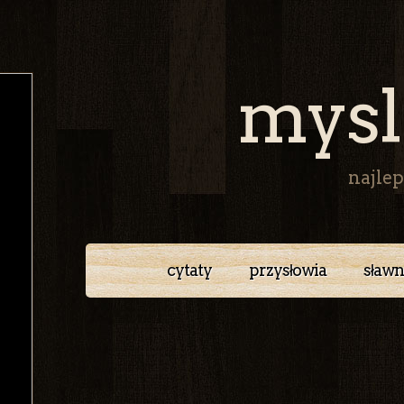
mysl
najlep
cytaty
przysłowia
sławn