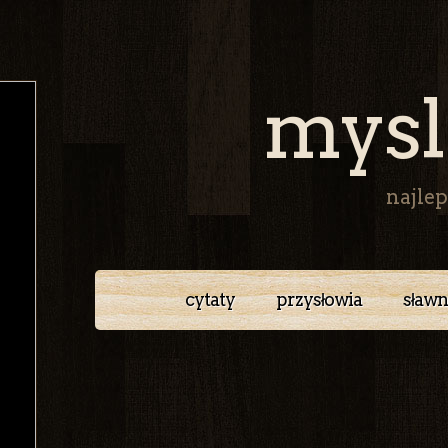
mysl
najlep
cytaty
przysłowia
sławn