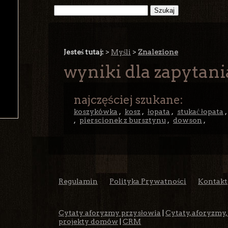
Jesteś tutaj:
>
Myśli
>
Znalezione
wyniki dla zapytani
najczęściej szukane:
koszykówka
,
kosz
,
łopata
,
stukać łopata
,
pierscionek z bursztynu
,
dowson
,
Regulamin
Polityka Prywatności
Kontakt
Cytaty aforyzmy przysłowia
|
Cytaty, aforyzmy,
projekty domów
|
CRM