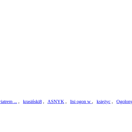
iatrem ...
,
krasiński8
,
ASNYK
,
lisi ogon w
,
księżyc
,
Ogolony