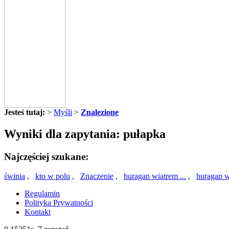
Jesteś tutaj:
>
Myśli
>
Znalezione
Wyniki dla zapytania: pułapka
Najczęściej szukane:
świnia
,
kto w polu
,
Znaczenie
,
huragan wiatrem ...
,
huragan w
Regulamin
Polityka Prywatności
Kontakt