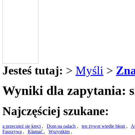
Jesteś tutaj:
>
Myśli
>
Zna
Wyniki dla zapytania: s
Najczęściej szukane:
a przecuież się kręci
,
Dom na oalach
,
ten żywot wiedie błogi
,
Au
Fauszywa
,
Kłamać
,
Wszystkim
,