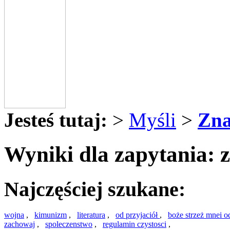
Jesteś tutaj:
>
Myśli
>
Zna
Wyniki dla zapytania: 
Najczęściej szukane:
wojna
,
kimunizm
,
literatura
,
od przyjaciół
,
boże strzeż mnei o
zachowaj
,
spoleczenstwo
,
regulamin czystosci
,