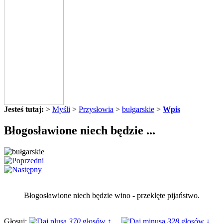
Jesteś tutaj:
>
Myśli
>
Przysłowia
>
bułgarskie
>
Wpis
Błogosławione niech będzie ...
Błogosławione niech będzie wino - przeklęte pijaństwo.
Głosuj:
370
głosów ↑
328
głosów ↓