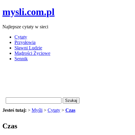
mysli.com.pl
Najlepsze cytaty w sieci
Cytaty
Przysłowia
Sławni Ludzie
Mądrości Życiowe
Sennik
Jesteś tutaj:
>
Myśli
>
Cytaty
>
Czas
Czas