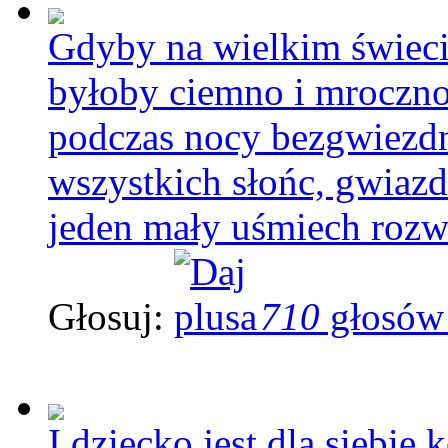
Gdyby na wielkim świeci
byłoby ciemno i mroczno,
podczas nocy bezgwiezdn
wszystkich słońc, gwiazd
jeden mały uśmiech rozwi
Głosuj:
710
głosów
I dziecko jest dla siebie