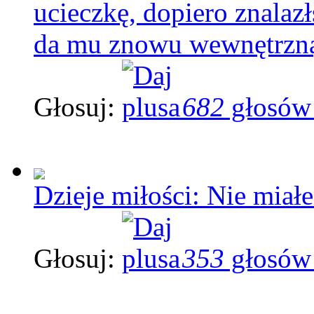
ucieczkę, dopiero znalaz
da mu znowu wewnętrzną
Głosuj:
682
głosów
Dzieje miłości: Nie miał
Głosuj:
353
głosów