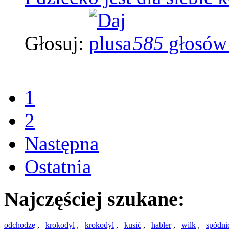
Głosuj:
585
głosów
1
2
Następna
Ostatnia
Najczęściej szukane:
odchodzę
,
krokodyl
,
krokodyl
,
kusić
,
habler
,
wilk
,
spódni