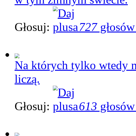
Głosuj:
727
głosów
Na których tylko wtedy m
liczą.
Głosuj:
613
głosów