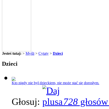
Jesteś tutaj:
>
Myśli
>
Cytaty
>
Dzieci
Dzieci
Kto nigdy nie był dzieckiem, nie może stać się dorosłym.
Głosuj:
728
głosów