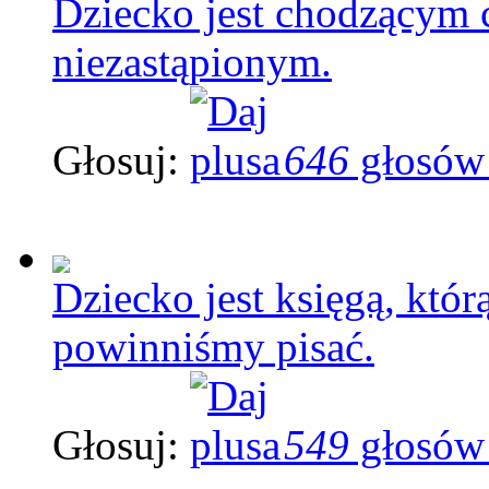
Dziecko jest chodzącym
niezastąpionym.
Głosuj:
646
głosów
Dziecko jest księgą, któr
powinniśmy pisać.
Głosuj:
549
głosów