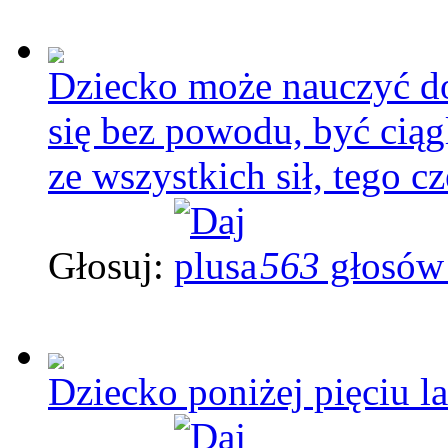
Dziecko może nauczyć dor
się bez powodu, być ciąg
ze wszystkich sił, tego cz
Głosuj:
563
głosów
Dziecko poniżej pięciu la