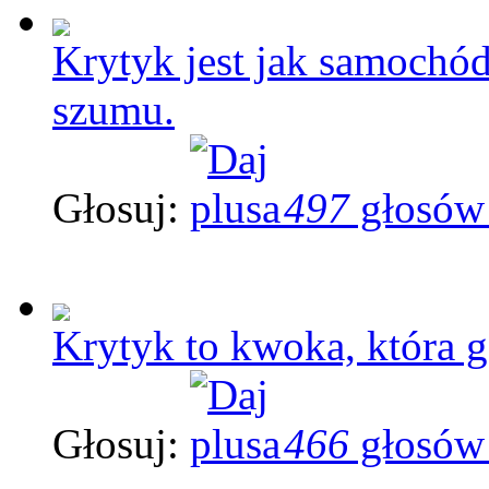
Krytyk jest jak samochód
szumu.
Głosuj:
497
głosów
Krytyk to kwoka, która g
Głosuj:
466
głosów