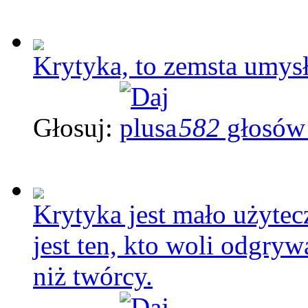
Krytyka, to zemsta umys
Głosuj:
582
głosów
Krytyka jest mało użytec
jest ten, kto woli odgryw
niż twórcy.