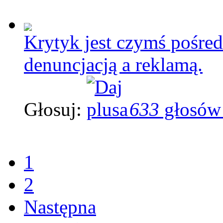
Krytyk jest czymś pośre
denuncjacją a reklamą.
Głosuj:
633
głosów
1
2
Następna