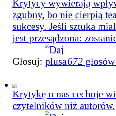
Krytycy wywierają wpływ 
zgubny, bo nie cierpią te
sukcesy. Jeśli sztuka mia
jest przesądzona: zostani
Głosuj:
672
głosów
Krytykę u nas cechuje wi
czytelników niż autorów.