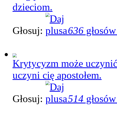
dzieciom.
Głosuj:
636
głosów
Krytycyzm może uczynić c
uczyni cię apostołem.
Głosuj:
514
głosów