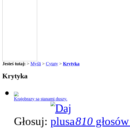
Jesteś tutaj:
>
Myśli
>
Cytaty
>
Krytyka
Krytyka
Krajobrazy są stanami duszy.
Głosuj:
810
głosów