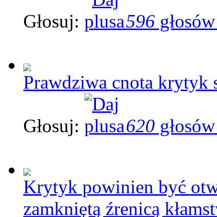
Głosuj:
596
głosów
Prawdziwa cnota krytyk s
Głosuj:
620
głosów
Krytyk powinien być otwa
zamkniętą źrenicą kłams