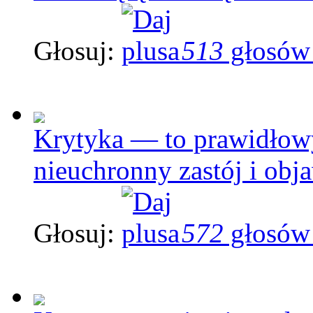
Głosuj:
513
głosów
Krytyka — to prawidłowy
nieuchronny zastój i ob
Głosuj:
572
głosów