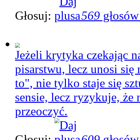
Głosuj:
569
głosów
Jeżeli krytyka czekając n
pisarstwu, lecz unosi się
to", nie tylko staje się s
sensie, lecz ryzykuje, że
przeoczyć.
Głosuj:
609
głosów