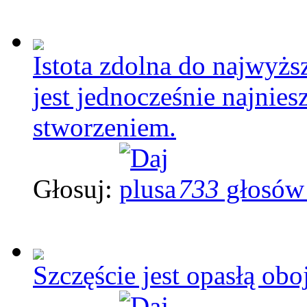
Istota zdolna do najwyżs
jest jednocześnie najnie
stworzeniem.
Głosuj:
733
głosów
Szczęście jest opasłą obo