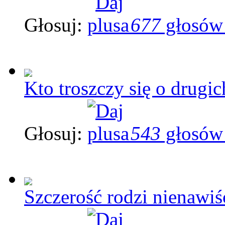
Głosuj:
677
głosów
Kto troszczy się o drugic
Głosuj:
543
głosów
Szczerość rodzi nienawiść