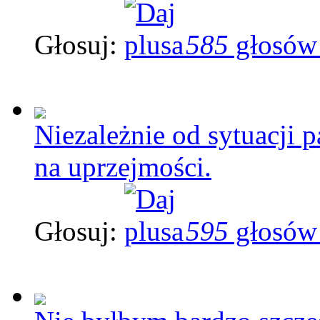
Głosuj:
585
głosów
Niezależnie od sytuacji pa
na uprzejmości.
Głosuj:
595
głosów