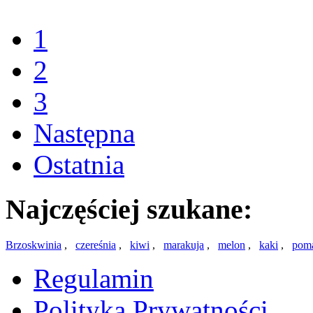
1
2
3
Następna
Ostatnia
Najczęściej szukane:
Brzoskwinia
,
czereśnia
,
kiwi
,
marakuja
,
melon
,
kaki
,
pom
Regulamin
Polityka Prywatności