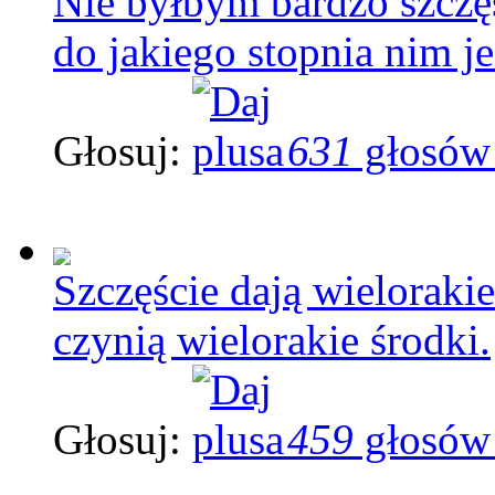
Nie byłbym bardzo szczę
do jakiego stopnia nim j
Głosuj:
631
głosów
Szczęście dają wieloraki
czynią wielorakie środki.
Głosuj:
459
głosów