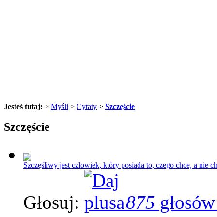
Jesteś tutaj:
>
Myśli
>
Cytaty
>
Szczęście
Szczęście
Szczęśliwy jest człowiek, który posiada to, czego chce, a nie ch
Głosuj:
875
głosów