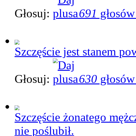
Głosuj:
691
głosów
Szczęście jest stanem p
Głosuj:
630
głosów
Szczęście żonatego mężcz
nie poślubił.