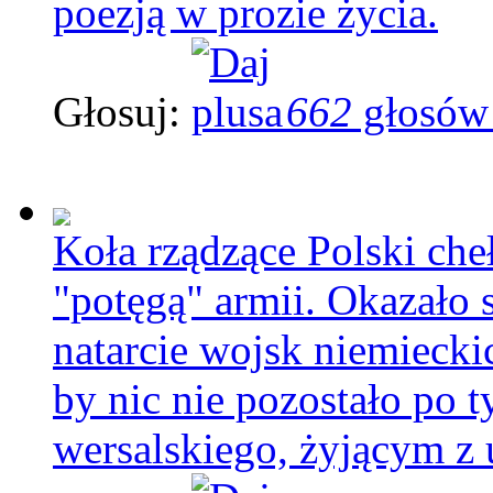
poezją w prozie życia.
Głosuj:
662
głosów
Koła rządzące Polski cheł
"potęgą" armii. Okazało s
natarcie wojsk niemiecki
by nic nie pozostało po t
wersalskiego, żyjącym z 