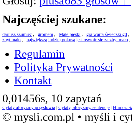
Głosuj:
683
głosów ↑
Najczęściej szukane:
dariusz szumiec
,
gromem
,
Małe pieski
,
gra warta świeczki gd
zbyt mało
,
największą ludzką pokusą jest oswoić się za zbyt mało
Regulamin
Polityka Prywatności
Kontakt
0,01456s,
10 zapytań
Cytaty aforyzmy przysłowia
|
Cytaty, aforyzmy, sentencje
|
Humor: S
© mysli.com.pl • myśli i cy