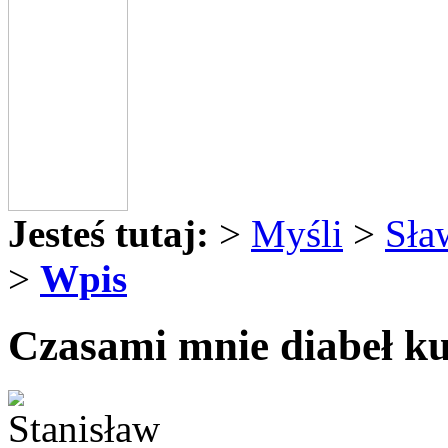
Jesteś tutaj:
>
Myśli
>
Sła
>
Wpis
Czasami mnie diabeł kusi