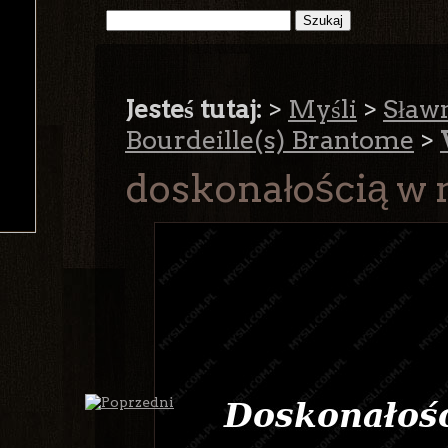
Jesteś tutaj:
>
Myśli
>
Sław
Bourdeille(s) Brantome
>
doskonałością w mi