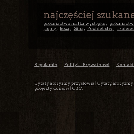
najczęściej szukane
próżniactwo matka występku
,
próżniactw
jagnię
,
koza
,
Giną
,
Pochlebstw
,
...zbier
Regulamin
Polityka Prywatności
Kontakt
Cytaty aforyzmy przysłowia
|
Cytaty, aforyzmy,
projekty domów
|
CRM