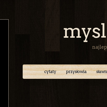
mysl
najlep
cytaty
przysłowia
sławn