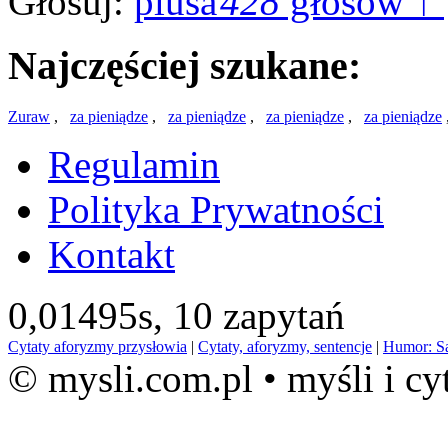
Głosuj:
428
głosów ↑
Najczęściej szukane:
Zuraw
,
za pieniądze
,
za pieniądze
,
za pieniądze
,
za pieniądze
Regulamin
Polityka Prywatności
Kontakt
0,01495s,
10 zapytań
Cytaty aforyzmy przysłowia
|
Cytaty, aforyzmy, sentencje
|
Humor: S
© mysli.com.pl • myśli i cy