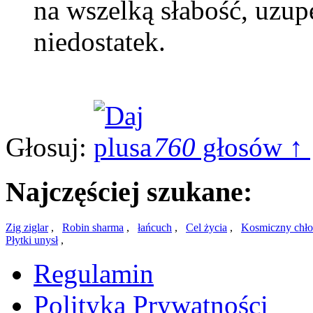
na wszelką słabość, uzup
niedostatek.
Głosuj:
760
głosów ↑
Najczęściej szukane:
Zig ziglar
,
Robin sharma
,
łańcuch
,
Cel życia
,
Kosmiczny chło
Płytki unysł
,
Regulamin
Polityka Prywatności