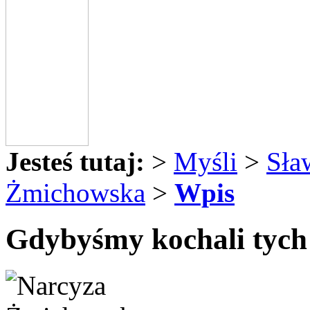
Jesteś tutaj:
>
Myśli
>
Sła
Żmichowska
>
Wpis
Gdybyśmy kochali tych 