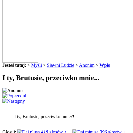
Jesteś tutaj:
>
Myśli
>
Sławni Ludzie
>
Anonim
>
Wpis
I ty, Brutusie, przeciwko mnie...
I ty, Brutusie, przeciwko mnie?!
Głosuj:
418
głosów ↑
396
głosów ↓