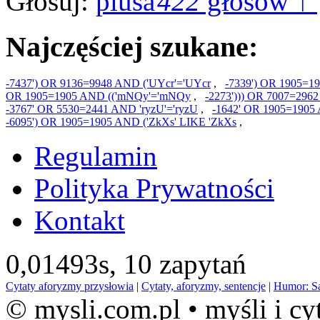
Głosuj:
422
głosów ↑
Najczęściej szukane:
-7437') OR 9136=9948 AND ('UYcr'='UYcr
,
-7339') OR 1905=19
OR 1905=1905 AND (('mNQy'='mNQy
,
-2273'))) OR 7007=296
-3767' OR 5530=2441 AND 'ryzU'='ryzU
,
-1642' OR 1905=1905
-6095') OR 1905=1905 AND ('ZkXs' LIKE 'ZkXs
,
Regulamin
Polityka Prywatności
Kontakt
0,01493s,
10 zapytań
Cytaty aforyzmy przysłowia
|
Cytaty, aforyzmy, sentencje
|
Humor: S
© mysli.com.pl • myśli i cy