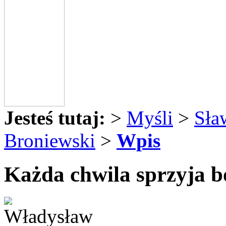
Jesteś tutaj:
>
Myśli
>
Sła
Broniewski
>
Wpis
Każda chwila sprzyja bo