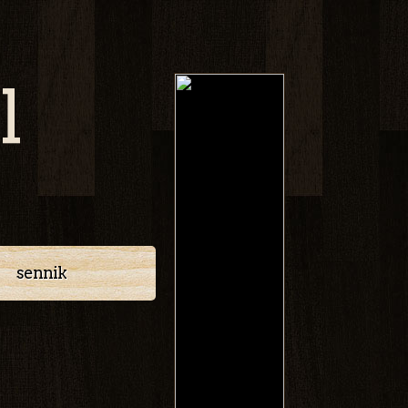
l
sennik