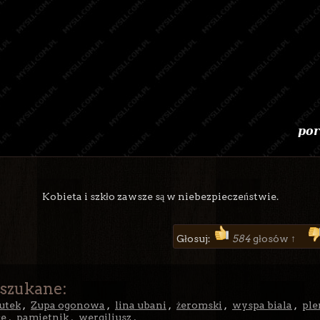
Kobieta i szkło zawsze są w niebezpieczeństwie.
Głosuj:
584
głosów ↑
 szukane:
utek
,
Zupa ogonowa
,
lina ubani
,
żeromski
,
wyspa biala
,
ple
ce
,
pamietnik
,
wergiliusz
,