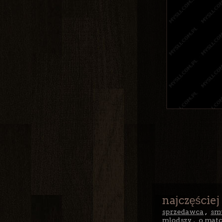
najczęściej
sprzedawca
,
sm
mlodszy
,
o mat