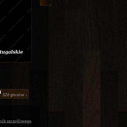
526
głosów ↓
nik szczęśliwego