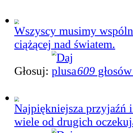
Wszyscy musimy wspólni
ciążącej nad światem.
Głosuj:
609
głosów
Najpiękniejsza przyjaźń 
wiele od drugich oczekują