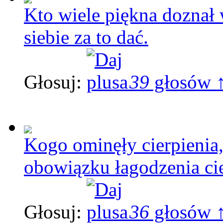
Kto wiele piękna doznał 
siebie za to dać.
Głosuj:
39
głosów 
Kogo ominęły cierpienia
obowiązku łagodzenia ci
Głosuj:
36
głosów 