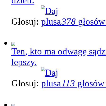
dzieli.
Głosuj:
378
głosów
Ten, kto ma odwagę sądzić
lepszy.
Głosuj:
113
głosów