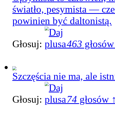
światło, pesymista — c
powinien być daltonistą.
Głosuj:
463
głosów
Szczęścia nie ma, ale ist
Głosuj:
74
głosów 