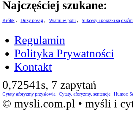
Najczęściej szukane:
Królik
,
Duży posag
,
Wiatru w polu
,
Sukcesy i porażki są dzićm
Regulamin
Polityka Prywatności
Kontakt
0,72541s,
7 zapytań
Cytaty aforyzmy przysłowia
|
Cytaty, aforyzmy, sentencje
|
Humor: S
© mysli.com.pl • myśli i cy