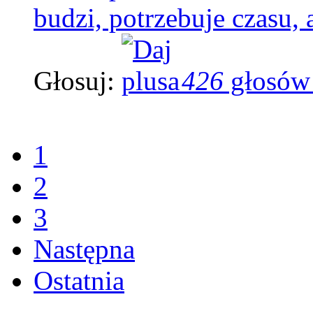
budzi, potrzebuje czasu,
Głosuj:
426
głosów
1
2
3
Następna
Ostatnia