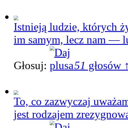
Istnieją ludzie, których 
im samym, lecz nam — l
Głosuj:
51
głosów 
To, co zazwyczaj uważam
jest rodzajem zrezygnow