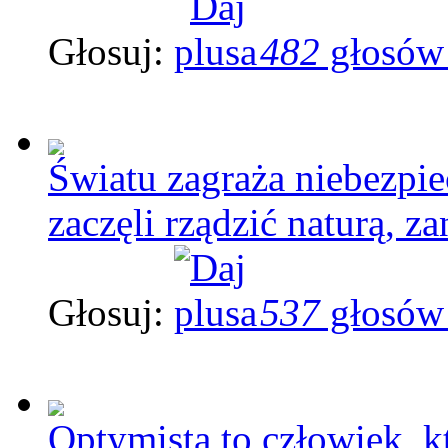
Głosuj:
482
głosów
Światu zagraża niebezpi
zaczęli rządzić naturą, z
Głosuj:
537
głosów
Optymista to człowiek, k