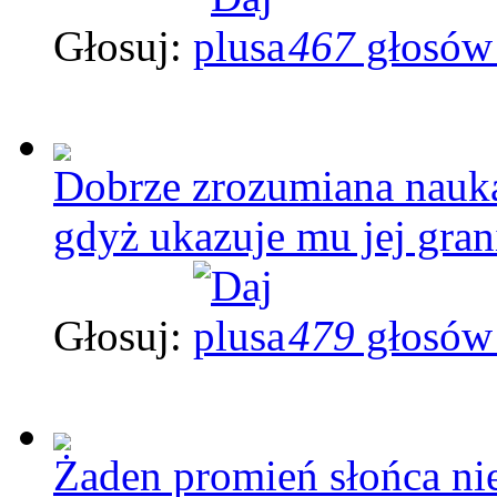
Głosuj:
467
głosów
Dobrze zrozumiana nauka
gdyż ukazuje mu jej gran
Głosuj:
479
głosów
Żaden promień słońca nie 