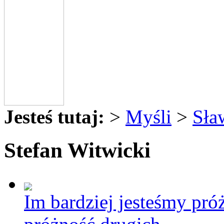
Jesteś tutaj:
>
Myśli
>
Sła
Stefan Witwicki
Im bardziej jesteśmy próż