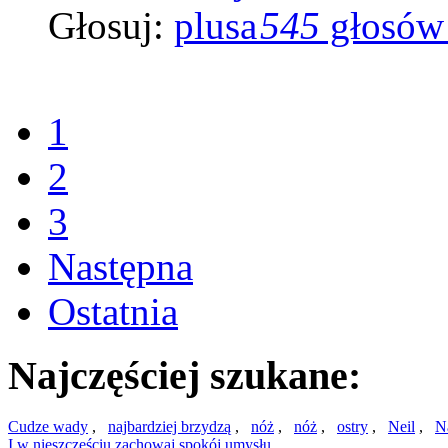
Głosuj:
545
głosów
1
2
3
Następna
Ostatnia
Najczęściej szukane:
Cudze wady
,
najbardziej brzydzą
,
nóż
,
nóż
,
ostry
,
Neil
,
N
I w nieszczęściu zachowaj spokój umysłu
,