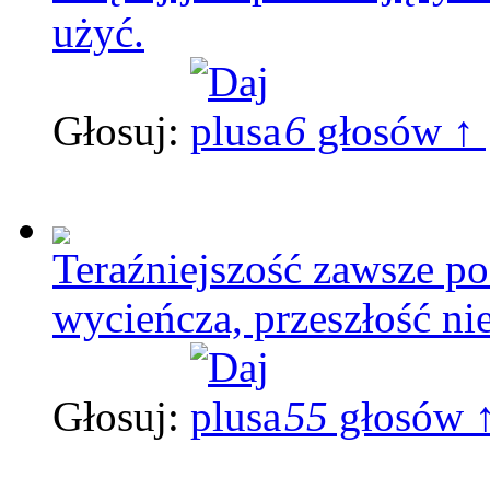
użyć.
Głosuj:
6
głosów ↑
Teraźniejszość zawsze pos
wycieńcza, przeszłość nie
Głosuj:
55
głosów 