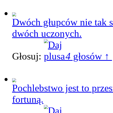
Dwóch głupców nie tak s
dwóch uczonych.
Głosuj:
4
głosów ↑
Pochlebstwo jest to prze
fortuną.