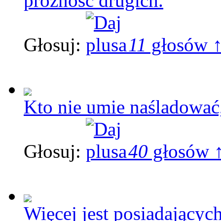
próżność drugich.
Głosuj:
11
głosów 
Kto nie umie naśladować,
Głosuj:
40
głosów 
Więcej jest posiadającyc