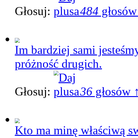
Głosuj:
484
głosów
Im bardziej sami jesteśmy
próżność drugich.
Głosuj:
36
głosów 
Kto ma minę właściwą sw