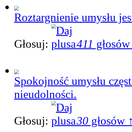
Roztargnienie umysłu je
Głosuj:
411
głosów
Spokojność umysłu częst
nieudolności.
Głosuj:
30
głosów 