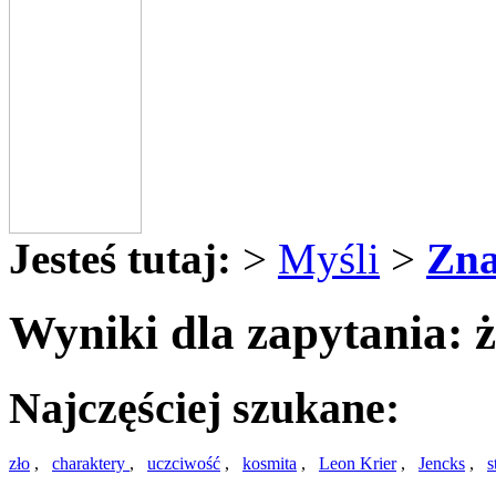
Jesteś tutaj:
>
Myśli
>
Zna
Wyniki dla zapytania: 
Najczęściej szukane:
zło
,
charaktery
,
uczciwość
,
kosmita
,
Leon Krier
,
Jencks
,
s