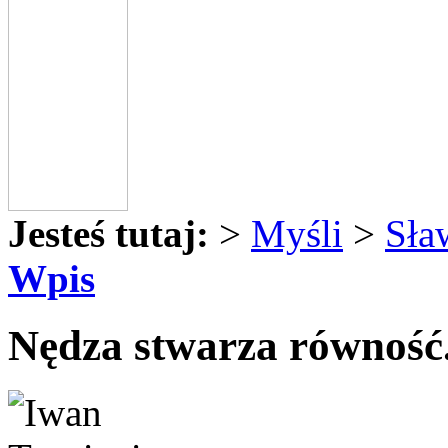
Jesteś tutaj:
>
Myśli
>
Sła
Wpis
Nędza stwarza równość.