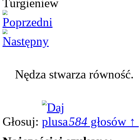
Nędza stwarza równość.
Głosuj:
584
głosów ↑