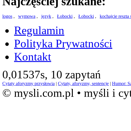
Najczęściej szukane:
logos
,
wymowa
,
język
,
Łobocki
,
Łobocki
,
kochajcie reszta
Regulamin
Polityka Prywatności
Kontakt
0,01537s,
10 zapytań
Cytaty aforyzmy przysłowia
|
Cytaty, aforyzmy, sentencje
|
Humor: S
© mysli.com.pl • myśli i cy